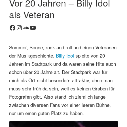
Vor 20 Jahren – Billy Idol
K
als Veteran
o
m
Facebook
Instagram
SoundCloud
YouTube
m
e
n
Sommer, Sonne, rock and roll und einen Veteranen
t
der Musikgeschichte.
Billy Idol
spielte von 20
a
r
Jahren im Stadtpark und da waren seine Hits auch
h
schon über 20 Jahre alt. Der Stadtpark war für
i
mich als Ort nicht besonders attraktiv, denn man
n
muss sehr früh da sein, weil es keinen Graben für
t
Fotografen gibt. Also stand ich ziemlich lange
e
r
zwischen diversen Fans vor einer leeren Bühne,
l
nur um einen guten Platz zu haben.
a
s