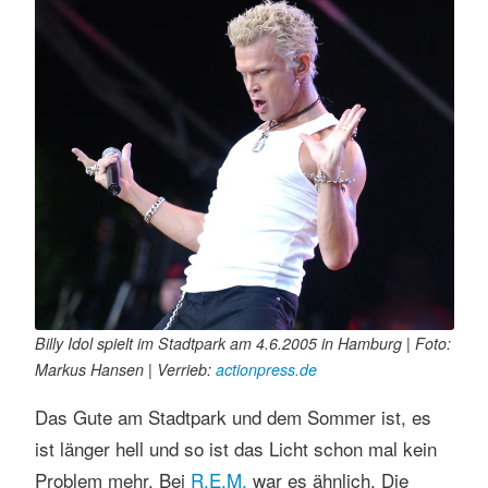
s
e
n
Billy Idol spielt im Stadtpark am 4.6.2005 in Hamburg | Foto:
Markus Hansen | Verrieb:
actionpress.de
Das Gute am Stadtpark und dem Sommer ist, es
ist länger hell und so ist das Licht schon mal kein
Problem mehr. Bei
R.E.M.
war es ähnlich. Die