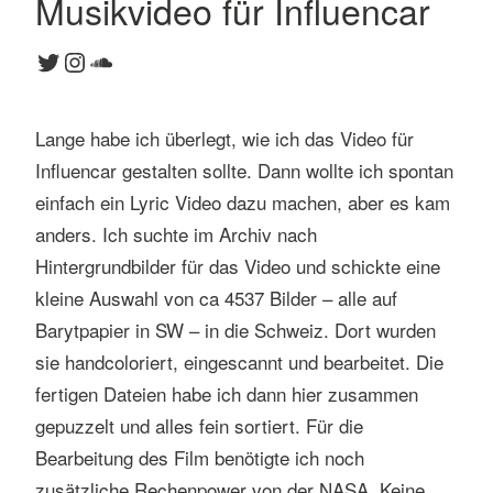
Musikvideo für Influencar
1
Twitter
Instagram
SoundCloud
K
o
m
Lange habe ich überlegt, wie ich das Video für
m
e
Influencar gestalten sollte. Dann wollte ich spontan
n
einfach ein Lyric Video dazu machen, aber es kam
t
anders. Ich suchte im Archiv nach
a
Hintergrundbilder für das Video und schickte eine
r
kleine Auswahl von ca 4537 Bilder – alle auf
Barytpapier in SW – in die Schweiz. Dort wurden
sie handcoloriert, eingescannt und bearbeitet. Die
fertigen Dateien habe ich dann hier zusammen
gepuzzelt und alles fein sortiert. Für die
Bearbeitung des Film benötigte ich noch
zusätzliche Rechenpower von der NASA. Keine