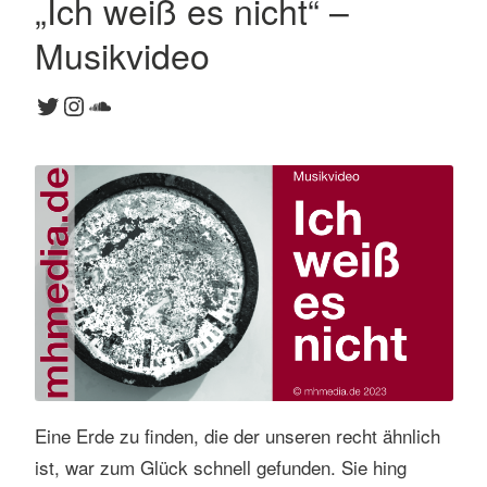
„Ich weiß es nicht“ –
K
Musikvideo
o
m
Twitter
Instagram
SoundCloud
m
e
n
t
a
r
h
i
n
t
e
r
l
Eine Erde zu finden, die der unseren recht ähnlich
a
ist, war zum Glück schnell gefunden. Sie hing
s