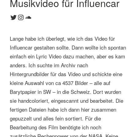
Musikvideo für Influencar
1
Twitter
Instagram
SoundCloud
K
o
m
Lange habe ich überlegt, wie ich das Video für
m
e
Influencar gestalten sollte. Dann wollte ich spontan
n
einfach ein Lyric Video dazu machen, aber es kam
t
anders. Ich suchte im Archiv nach
a
Hintergrundbilder für das Video und schickte eine
r
kleine Auswahl von ca 4537 Bilder – alle auf
Barytpapier in SW – in die Schweiz. Dort wurden
sie handcoloriert, eingescannt und bearbeitet. Die
fertigen Dateien habe ich dann hier zusammen
gepuzzelt und alles fein sortiert. Für die
Bearbeitung des Film benötigte ich noch
zusätzliche Rechenpower von der NASA. Keine