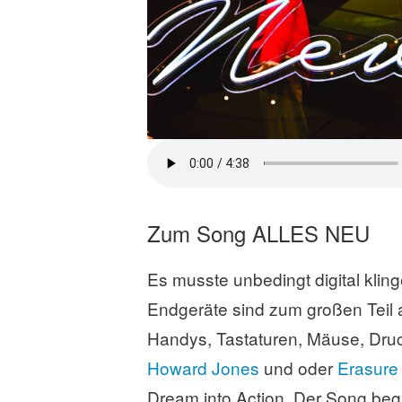
Zum Song ALLES NEU
Es musste unbedingt digital kling
Endgeräte sind zum großen Teil a
Handys, Tastaturen, Mäuse, Dru
Howard Jones
und oder
Erasur
Dream into Action. Der Song begi