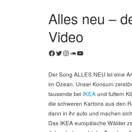
Alles neu – 
K
o
Video
m
m
e
Facebook
Twitter
Instagram
SoundCloud
YouTube
n
t
a
Der Song ALLES NEU ist eine Art P
r
im Ozean. Unser Konsum zerstör
h
i
tausende bei
IKEA
und futtern Kö
n
die schweren Kartons aus den Re
t
dann in ihr auto und machen si
e
r
Das IKEA europäische Wälder zers
l