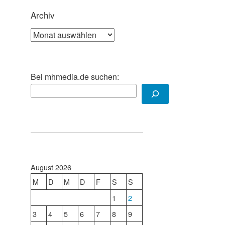
Archiv
Archiv
Bei mhmedia.de suchen:
August 2026
M
D
M
D
F
S
S
1
2
3
4
5
6
7
8
9