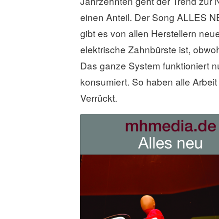
Jahrzehnten geht der Trend zur N
a
s
einen Anteil. Der Song ALLES NE
s
gibt es von allen Herstellern neu
e
elektrische Zahnbürste ist, obwo
n
Das ganze System funktioniert nu
konsumiert. So haben alle Arbei
Verrückt.