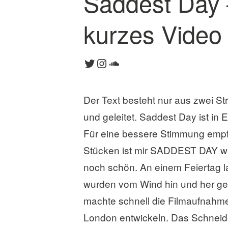
Saddest Day 
o
m
kurzes Video
m
e
n
Twitter
Instagram
SoundCloud
t
a
r
Der Text besteht nur aus zwei St
h
i
und geleitet. Saddest Day ist in E
n
Für eine bessere Stimmung empf
t
Stücken ist mir SADDEST DAY wied
e
r
noch schön. An einem Feiertag l
l
wurden vom Wind hin und her ge
a
machte schnell die Filmaufnahmen 
s
s
London entwickeln. Das Schneid
e