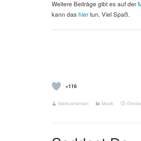
Weitere Beiträge gibt es auf der
M
kann das
h
ier
tun. Viel Spaß.
+116
MarkusHansen
Musik
Oktobe
K