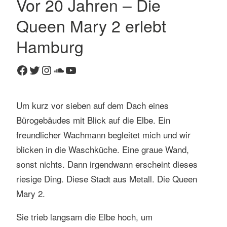
Vor 20 Jahren – Die
1
Queen Mary 2 erlebt
K
o
Hamburg
m
m
Facebook
Twitter
Instagram
SoundCloud
YouTube
e
n
t
Um kurz vor sieben auf dem Dach eines
a
Bürogebäudes mit Blick auf die Elbe. Ein
r
freundlicher Wachmann begleitet mich und wir
blicken in die Waschküche. Eine graue Wand,
sonst nichts. Dann irgendwann erscheint dieses
riesige Ding. Diese Stadt aus Metall. Die Queen
Mary 2.
Sie trieb langsam die Elbe hoch, um