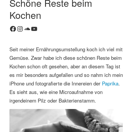
Schöne Reste beim
K
Kochen
o
m
Facebook
Instagram
SoundCloud
YouTube
m
e
n
Seit meiner Ernährungsumstellung koch ich viel mit
t
Gemüse. Zwar habe ich diese schönen Reste beim
a
r
Kochen schon oft gesehen, aber an diesem Tag ist
h
es mir besonders aufgefallen und so nahm ich mein
i
iPhone und fotografierte die Innereien der
Paprika
.
n
Es sieht aus, wie eine Microaufnahme von
t
irgendeinem Pilz oder Bakterienstamm.
e
r
l
a
s