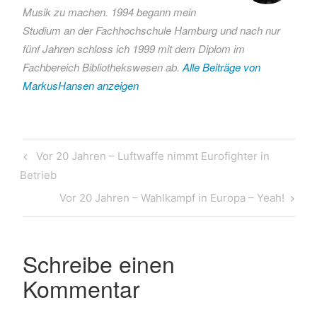
Musik zu machen. 1994 begann mein
Greenwashing
Studium an der Fachhochschule Hamburg und nach nur
Ikea
fünf Jahren schloss ich 1999 mit dem Diplom im
Müllberge
Fachbereich Bibliothekswesen ab.
Alle Beiträge von
Wald
MarkusHansen anzeigen
Zerstörung
der
Umwelt
Beitragsnavigation
Previous
Vor 20 Jahren – Luftwaffe nimmt Eurofighter in
Post
Betrieb
Next
Vor 20 Jahren – Wahlkampf in Europa – Yeah!
Post
Schreibe einen
Kommentar