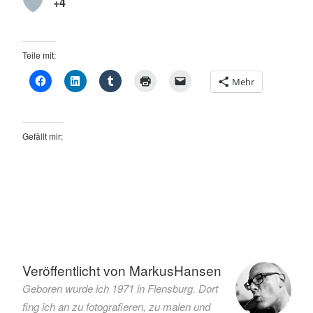
+4
Teile mit:
Mehr
Gefällt mir:
Verschlagwortet
mit
ARTE
Veröffentlicht von
MarkusHansen
Atacama-
Geboren wurde ich 1971 in Flensburg. Dort
Wüste
fing ich an zu fotografieren, zu malen und
BASF