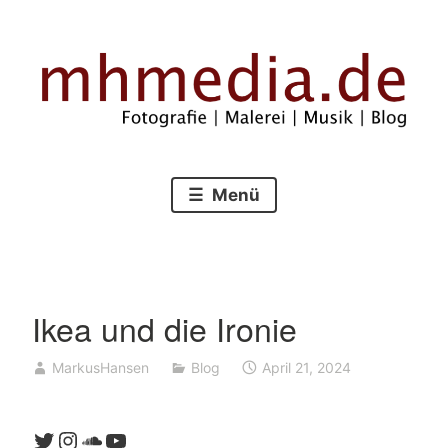
Zum
Inhalt
springen
Fotografie – Malerei – Musik – Blog
mhmedia.de
Menü
Ikea und die Ironie
MarkusHansen
Blog
April 21, 2024
Twitter
Instagram
SoundCloud
YouTube