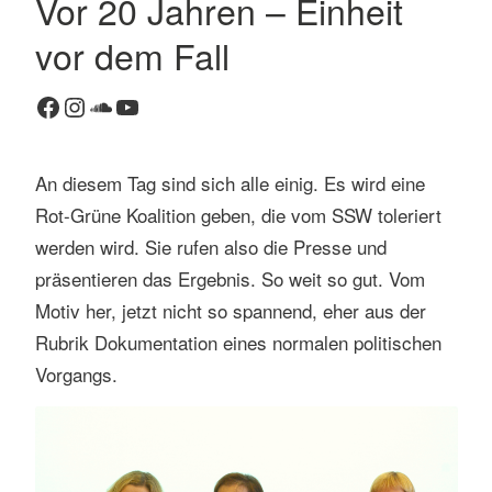
Vor 20 Jahren – Einheit
K
vor dem Fall
o
m
Facebook
Instagram
SoundCloud
YouTube
m
e
n
An diesem Tag sind sich alle einig. Es wird eine
t
Rot-Grüne Koalition geben, die vom SSW toleriert
a
r
werden wird. Sie rufen also die Presse und
h
präsentieren das Ergebnis. So weit so gut. Vom
i
Motiv her, jetzt nicht so spannend, eher aus der
n
Rubrik Dokumentation eines normalen politischen
t
Vorgangs.
e
r
l
a
s