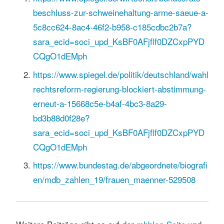
beschluss-zur-schweinehaltung-arme-saeue-a-
5c8cc624-8ac4-46f2-b958-c185cdbc2b7a?
sara_ecid=soci_upd_KsBF0AFjflf0DZCxpPYD
CQgO1dEMph
https://www.spiegel.de/politik/deutschland/wahl
rechtsreform-regierung-blockiert-abstimmung-
erneut-a-15668c5e-b4af-4bc3-8a29-
bd3b88d0f28e?
sara_ecid=soci_upd_KsBF0AFjflf0DZCxpPYD
CQgO1dEMph
https://www.bundestag.de/abgeordnete/biografi
en/mdb_zahlen_19/frauen_maenner-529508