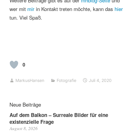
Weitere Beiträge gibt es auf der
mhblog-Seite
und
wer mit
mir
in Kontakt treten möchte, kann das
hier
tun. Viel Spaß.
0
MarkusHansen
Fotografie
Juli 4, 2020
Neue Beiträge
Auf dem Balkon – Surreale Bilder für eine
existenzielle Frage
August 8, 2026