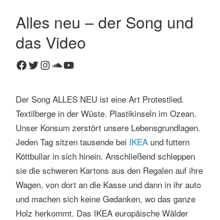
Alles neu – der Song und
K
das Video
o
m
Facebook
Twitter
Instagram
SoundCloud
YouTube
m
e
n
Der Song ALLES NEU ist eine Art Protestlied.
t
Textilberge in der Wüste. Plastikinseln im Ozean.
a
r
Unser Konsum zerstört unsere Lebensgrundlagen.
h
Jeden Tag sitzen tausende bei
IKEA
und futtern
i
Köttbullar in sich hinein. Anschließend schleppen
n
sie die schweren Kartons aus den Regalen auf ihre
t
Wagen, von dort an die Kasse und dann in ihr auto
e
r
und machen sich keine Gedanken, wo das ganze
l
Holz herkommt. Das IKEA europäische Wälder
a